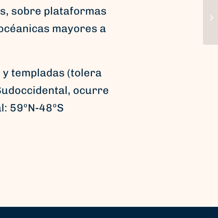
s, sobre plataformas
 océanicas mayores a
 y templadas (tolera
 Sudoccidental, ocurre
al: 59ºN-48ºS