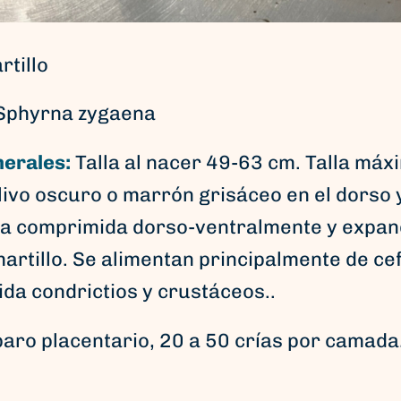
tillo
Sphyrna zygaena
nerales:
Talla al nacer 49-63 cm. Talla má
vo oscuro o marrón grisáceo en el dorso y
eza comprimida dorso-ventralmente y expan
artillo. Se alimentan principalmente de c
da condrictios y crustáceos..
paro placentario, 20 a 50 crías por camada